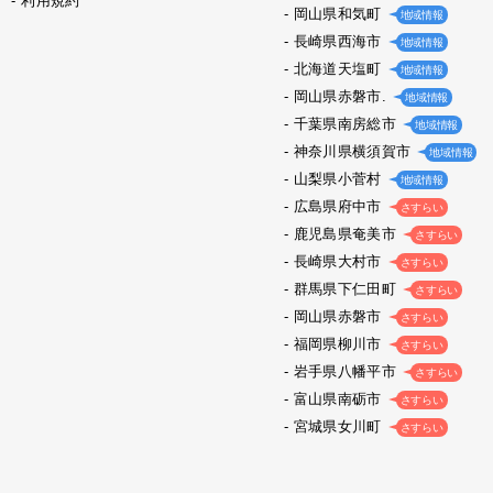
利用規約
岡山県和気町
地域情報
長崎県西海市
地域情報
北海道天塩町
地域情報
岡山県赤磐市.
地域情報
千葉県南房総市
地域情報
神奈川県横須賀市
地域情報
山梨県小菅村
地域情報
広島県府中市
さすらい
鹿児島県奄美市
さすらい
長崎県大村市
さすらい
群馬県下仁田町
さすらい
岡山県赤磐市
さすらい
福岡県柳川市
さすらい
岩手県八幡平市
さすらい
富山県南砺市
さすらい
宮城県女川町
さすらい