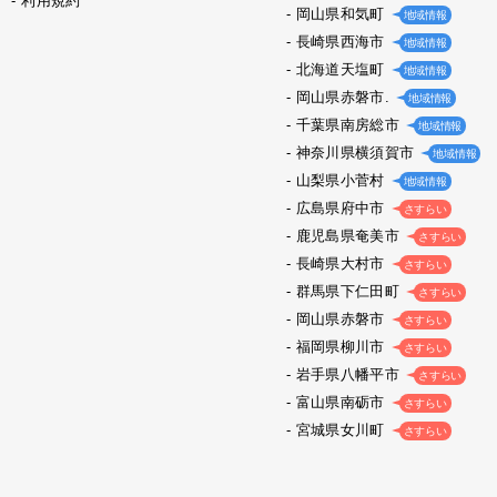
利用規約
岡山県和気町
地域情報
長崎県西海市
地域情報
北海道天塩町
地域情報
岡山県赤磐市.
地域情報
千葉県南房総市
地域情報
神奈川県横須賀市
地域情報
山梨県小菅村
地域情報
広島県府中市
さすらい
鹿児島県奄美市
さすらい
長崎県大村市
さすらい
群馬県下仁田町
さすらい
岡山県赤磐市
さすらい
福岡県柳川市
さすらい
岩手県八幡平市
さすらい
富山県南砺市
さすらい
宮城県女川町
さすらい