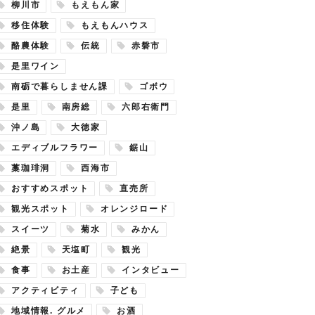
柳川市
もえもん家
移住体験
もえもんハウス
酪農体験
伝統
赤磐市
是里ワイン
南砺で暮らしません課
ゴボウ
是里
南房総
六郎右衛門
沖ノ島
大徳家
エディブルフラワー
鋸山
藁珈琲洞
西海市
おすすめスポット
直売所
観光スポット
オレンジロード
スイーツ
菊水
みかん
絶景
天塩町
観光
食事
お土産
インタビュー
アクティビティ
子ども
地域情報. グルメ
お酒