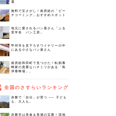
選
無料で宝さがし！南房総の「ビー
チコーミング」おすすめスポット
地元に愛されるパン屋さん「ふる
里学舎 パン工房」
甲州市を見下ろすワイナリーの中
にある小さなパン屋さん
南房総和田町で見つけた！転飼養
蜂家の貴重なハチミツがある「島
津養蜂場」。
全国のさすらいランキング
赤磐で「自分」が育つ ── 子ども
も、大人も。
赤磐市は美食＆美酒の宝庫！現地