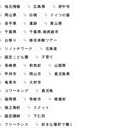
地元情報
広島県
府中市
岡山県
白桃
ドイツの森
岩手県
遺跡
富山県
千葉県
千葉県.南房総市
お祭り
移住体験ツアー
ソノトチワーク
北海道
認定こども園
子育て
長崎県
和気町
山梨県
甲州市
岡山市
鹿児島県
奄美市
大村市
コワーキング
鹿児島
福岡県
壱岐市
椎葉村
徳之島町
スクット
認定講師
下仁田
フリーランス
好きな場所で働く