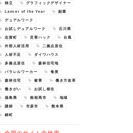
独立
グラフィックデザイナー
Lancer of the Year
副業
デュアルワーク
お試しデュアルワーク
石川県
志賀町
災害ハック
台風
外部人材活用
二拠点居住
人材不足
ダイワハウス
多拠点居住
森林住宅地
パラレルワーカー
奄美
森林住宅
被害
働き方改革
働きがい
お試し移住
福島県
南相馬市
地域
講師
市原市
熊本県
錦町