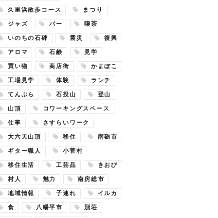
久里浜散歩コース
まつり
ジャズ
バー
喫茶
いのちの石碑
震災
復興
アロマ
石鹸
見学
買い物
商店街
かまぼこ
工場見学
体験
ランチ
てんぷら
石投山
登山
山頂
コワーキングスペース
仕事
さすらいワーク
大六天山頂
移住
南砺市
ギター職人
小菅村
移住生活
工芸品
きおび
村人
魅力
南房総市
地域情報
子連れ
イルカ
食
八幡平市
別荘