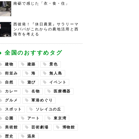
南砺で感じた「衣・食・住」
西彼発！『休日農業』サラリーマ
ンパパがこれからの農地活用と西
海市を考える
全国のおすすめタグ
建物
建築
景色
街並み
海
無人島
自然
遊び
イベント
カレー
名物
医療機器
グルメ
軍港めぐり
スポット
ソレイユの丘
公園
アート
東京湾
美術館
芸術劇場
博物館
歴史
温泉