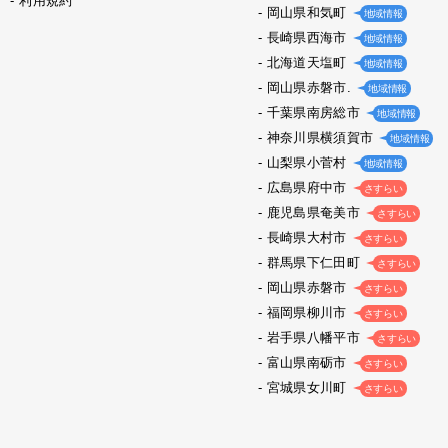
利用規約
岡山県和気町
地域情報
長崎県西海市
地域情報
北海道天塩町
地域情報
岡山県赤磐市.
地域情報
千葉県南房総市
地域情報
神奈川県横須賀市
地域情報
山梨県小菅村
地域情報
広島県府中市
さすらい
鹿児島県奄美市
さすらい
長崎県大村市
さすらい
群馬県下仁田町
さすらい
岡山県赤磐市
さすらい
福岡県柳川市
さすらい
岩手県八幡平市
さすらい
富山県南砺市
さすらい
宮城県女川町
さすらい