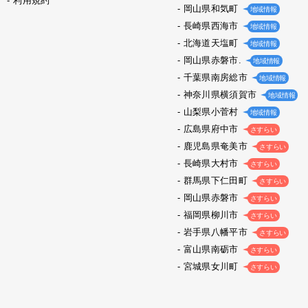
利用規約
岡山県和気町
地域情報
長崎県西海市
地域情報
北海道天塩町
地域情報
岡山県赤磐市.
地域情報
千葉県南房総市
地域情報
神奈川県横須賀市
地域情報
山梨県小菅村
地域情報
広島県府中市
さすらい
鹿児島県奄美市
さすらい
長崎県大村市
さすらい
群馬県下仁田町
さすらい
岡山県赤磐市
さすらい
福岡県柳川市
さすらい
岩手県八幡平市
さすらい
富山県南砺市
さすらい
宮城県女川町
さすらい