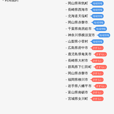
利用規約
岡山県和気町
地域情報
長崎県西海市
地域情報
北海道天塩町
地域情報
岡山県赤磐市.
地域情報
千葉県南房総市
地域情報
神奈川県横須賀市
地域情報
山梨県小菅村
地域情報
広島県府中市
さすらい
鹿児島県奄美市
さすらい
長崎県大村市
さすらい
群馬県下仁田町
さすらい
岡山県赤磐市
さすらい
福岡県柳川市
さすらい
岩手県八幡平市
さすらい
富山県南砺市
さすらい
宮城県女川町
さすらい