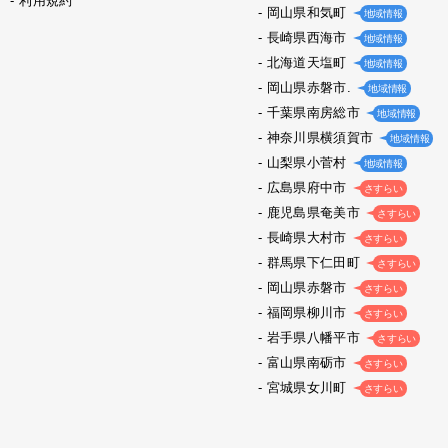
利用規約
岡山県和気町
地域情報
長崎県西海市
地域情報
北海道天塩町
地域情報
岡山県赤磐市.
地域情報
千葉県南房総市
地域情報
神奈川県横須賀市
地域情報
山梨県小菅村
地域情報
広島県府中市
さすらい
鹿児島県奄美市
さすらい
長崎県大村市
さすらい
群馬県下仁田町
さすらい
岡山県赤磐市
さすらい
福岡県柳川市
さすらい
岩手県八幡平市
さすらい
富山県南砺市
さすらい
宮城県女川町
さすらい