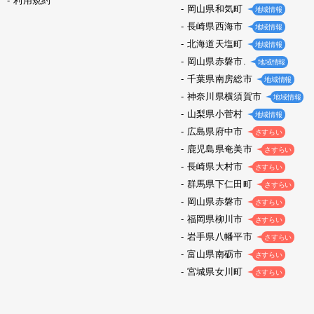
利用規約
岡山県和気町
地域情報
長崎県西海市
地域情報
北海道天塩町
地域情報
岡山県赤磐市.
地域情報
千葉県南房総市
地域情報
神奈川県横須賀市
地域情報
山梨県小菅村
地域情報
広島県府中市
さすらい
鹿児島県奄美市
さすらい
長崎県大村市
さすらい
群馬県下仁田町
さすらい
岡山県赤磐市
さすらい
福岡県柳川市
さすらい
岩手県八幡平市
さすらい
富山県南砺市
さすらい
宮城県女川町
さすらい