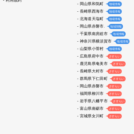
利用規約
岡山県和気町
地域情報
長崎県西海市
地域情報
北海道天塩町
地域情報
岡山県赤磐市.
地域情報
千葉県南房総市
地域情報
神奈川県横須賀市
地域情報
山梨県小菅村
地域情報
広島県府中市
さすらい
鹿児島県奄美市
さすらい
長崎県大村市
さすらい
群馬県下仁田町
さすらい
岡山県赤磐市
さすらい
福岡県柳川市
さすらい
岩手県八幡平市
さすらい
富山県南砺市
さすらい
宮城県女川町
さすらい