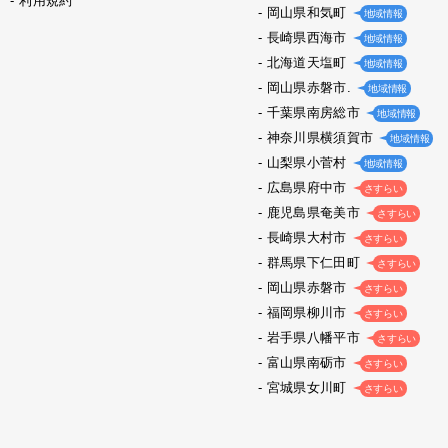
利用規約
岡山県和気町
地域情報
長崎県西海市
地域情報
北海道天塩町
地域情報
岡山県赤磐市.
地域情報
千葉県南房総市
地域情報
神奈川県横須賀市
地域情報
山梨県小菅村
地域情報
広島県府中市
さすらい
鹿児島県奄美市
さすらい
長崎県大村市
さすらい
群馬県下仁田町
さすらい
岡山県赤磐市
さすらい
福岡県柳川市
さすらい
岩手県八幡平市
さすらい
富山県南砺市
さすらい
宮城県女川町
さすらい