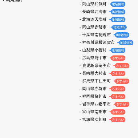
利用規約
岡山県和気町
地域情報
長崎県西海市
地域情報
北海道天塩町
地域情報
岡山県赤磐市.
地域情報
千葉県南房総市
地域情報
神奈川県横須賀市
地域情報
山梨県小菅村
地域情報
広島県府中市
さすらい
鹿児島県奄美市
さすらい
長崎県大村市
さすらい
群馬県下仁田町
さすらい
岡山県赤磐市
さすらい
福岡県柳川市
さすらい
岩手県八幡平市
さすらい
富山県南砺市
さすらい
宮城県女川町
さすらい