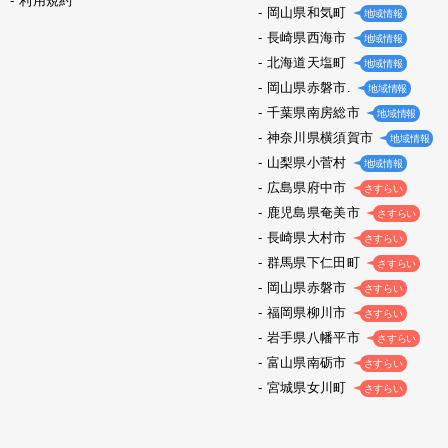
利用規約
岡山県和気町
地域情報
長崎県西海市
地域情報
北海道天塩町
地域情報
岡山県赤磐市.
地域情報
千葉県南房総市
地域情報
神奈川県横須賀市
地域情報
山梨県小菅村
地域情報
広島県府中市
さすらい
鹿児島県奄美市
さすらい
長崎県大村市
さすらい
群馬県下仁田町
さすらい
岡山県赤磐市
さすらい
福岡県柳川市
さすらい
岩手県八幡平市
さすらい
富山県南砺市
さすらい
宮城県女川町
さすらい