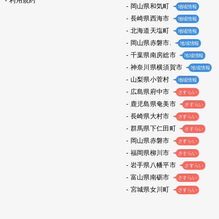
利用規約
岡山県和気町
地域情報
長崎県西海市
地域情報
北海道天塩町
地域情報
岡山県赤磐市.
地域情報
千葉県南房総市
地域情報
神奈川県横須賀市
地域情報
山梨県小菅村
地域情報
広島県府中市
さすらい
鹿児島県奄美市
さすらい
長崎県大村市
さすらい
群馬県下仁田町
さすらい
岡山県赤磐市
さすらい
福岡県柳川市
さすらい
岩手県八幡平市
さすらい
富山県南砺市
さすらい
宮城県女川町
さすらい