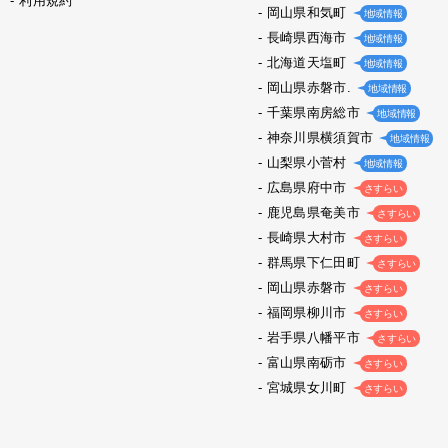
利用規約
岡山県和気町
地域情報
長崎県西海市
地域情報
北海道天塩町
地域情報
岡山県赤磐市.
地域情報
千葉県南房総市
地域情報
神奈川県横須賀市
地域情報
山梨県小菅村
地域情報
広島県府中市
さすらい
鹿児島県奄美市
さすらい
長崎県大村市
さすらい
群馬県下仁田町
さすらい
岡山県赤磐市
さすらい
福岡県柳川市
さすらい
岩手県八幡平市
さすらい
富山県南砺市
さすらい
宮城県女川町
さすらい