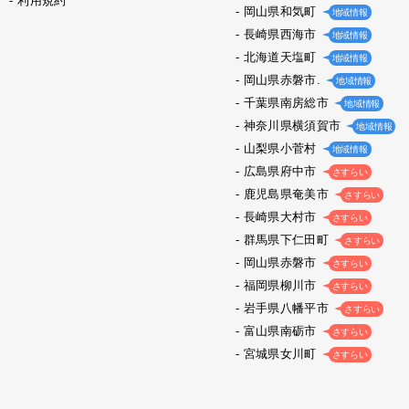
利用規約
岡山県和気町
地域情報
長崎県西海市
地域情報
北海道天塩町
地域情報
岡山県赤磐市.
地域情報
千葉県南房総市
地域情報
神奈川県横須賀市
地域情報
山梨県小菅村
地域情報
広島県府中市
さすらい
鹿児島県奄美市
さすらい
長崎県大村市
さすらい
群馬県下仁田町
さすらい
岡山県赤磐市
さすらい
福岡県柳川市
さすらい
岩手県八幡平市
さすらい
富山県南砺市
さすらい
宮城県女川町
さすらい