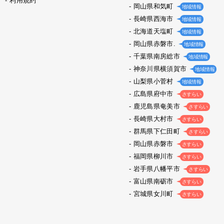
利用規約
岡山県和気町
地域情報
長崎県西海市
地域情報
北海道天塩町
地域情報
岡山県赤磐市.
地域情報
千葉県南房総市
地域情報
神奈川県横須賀市
地域情報
山梨県小菅村
地域情報
広島県府中市
さすらい
鹿児島県奄美市
さすらい
長崎県大村市
さすらい
群馬県下仁田町
さすらい
岡山県赤磐市
さすらい
福岡県柳川市
さすらい
岩手県八幡平市
さすらい
富山県南砺市
さすらい
宮城県女川町
さすらい