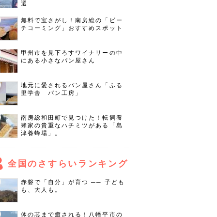
選
無料で宝さがし！南房総の「ビー
チコーミング」おすすめスポット
甲州市を見下ろすワイナリーの中
にある小さなパン屋さん
地元に愛されるパン屋さん「ふる
里学舎 パン工房」
南房総和田町で見つけた！転飼養
蜂家の貴重なハチミツがある「島
津養蜂場」。
全国のさすらいランキング
赤磐で「自分」が育つ ── 子ども
も、大人も。
体の芯まで癒される！八幡平市の