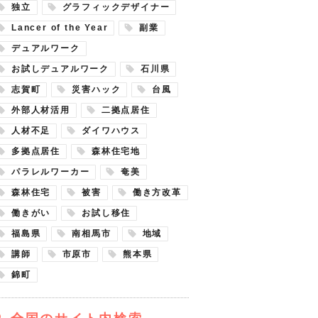
独立
グラフィックデザイナー
Lancer of the Year
副業
デュアルワーク
お試しデュアルワーク
石川県
志賀町
災害ハック
台風
外部人材活用
二拠点居住
人材不足
ダイワハウス
多拠点居住
森林住宅地
パラレルワーカー
奄美
森林住宅
被害
働き方改革
働きがい
お試し移住
福島県
南相馬市
地域
講師
市原市
熊本県
錦町