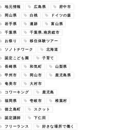
地元情報
広島県
府中市
岡山県
白桃
ドイツの森
岩手県
遺跡
富山県
千葉県
千葉県.南房総市
お祭り
移住体験ツアー
ソノトチワーク
北海道
認定こども園
子育て
長崎県
和気町
山梨県
甲州市
岡山市
鹿児島県
奄美市
大村市
コワーキング
鹿児島
福岡県
壱岐市
椎葉村
徳之島町
スクット
認定講師
下仁田
フリーランス
好きな場所で働く