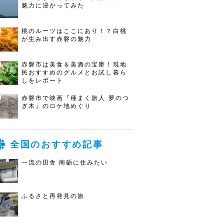
魅力に浸かってみた
桃のルーツはここにあり！？白桃
が生み出す赤磐の魅力
赤磐市は美食＆美酒の宝庫！現地
民おすすめのグルメとお試し暮ら
しをレポート
赤磐市で映画『種まく旅人 夢のつ
ぎ木』のロケ地めぐり
全国のおすすめ記事
一流の田舎 南砺に住みたい
ふるさと再発見の旅