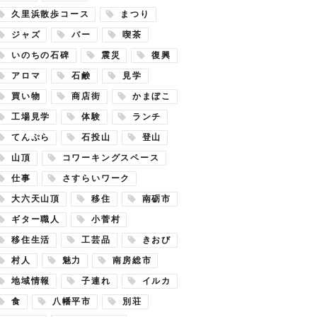
久里浜散歩コース
まつり
ジャズ
バー
喫茶
いのちの石碑
震災
復興
アロマ
石鹸
見学
買い物
商店街
かまぼこ
工場見学
体験
ランチ
てんぷら
石投山
登山
山頂
コワーキングスペース
仕事
さすらいワーク
大六天山頂
移住
南砺市
ギター職人
小菅村
移住生活
工芸品
きおび
村人
魅力
南房総市
地域情報
子連れ
イルカ
食
八幡平市
別荘