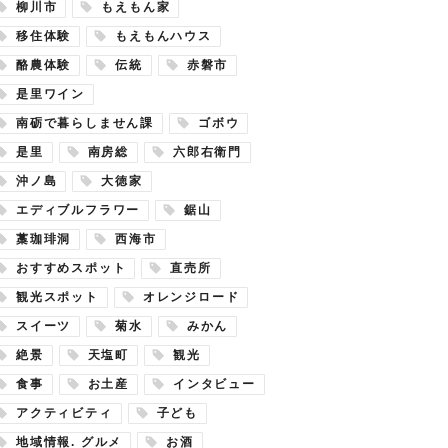
柳川市
もえもん家
移住体験
もえもんハウス
酪農体験
伝統
赤磐市
是里ワイン
南砺で暮らしません課
ゴボウ
是里
南房総
六郎右衛門
沖ノ島
大徳家
エディブルフラワー
鋸山
藁珈琲洞
西海市
おすすめスポット
直売所
観光スポット
オレンジロード
スイーツ
菊水
みかん
絶景
天塩町
観光
食事
お土産
インタビュー
アクティビティ
子ども
地域情報. グルメ
お酒