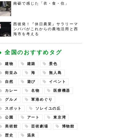
南砺で感じた「衣・食・住」
西彼発！『休日農業』サラリーマ
ンパパがこれからの農地活用と西
海市を考える
全国のおすすめタグ
建物
建築
景色
街並み
海
無人島
自然
遊び
イベント
カレー
名物
医療機器
グルメ
軍港めぐり
スポット
ソレイユの丘
公園
アート
東京湾
美術館
芸術劇場
博物館
歴史
温泉