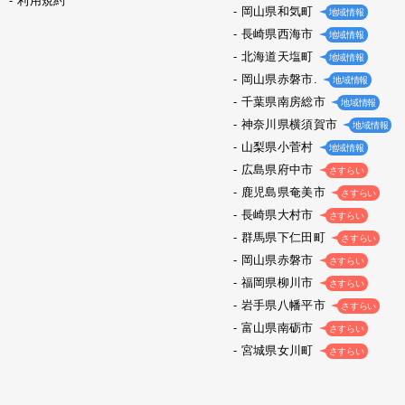
利用規約
岡山県和気町
地域情報
長崎県西海市
地域情報
北海道天塩町
地域情報
岡山県赤磐市.
地域情報
千葉県南房総市
地域情報
神奈川県横須賀市
地域情報
山梨県小菅村
地域情報
広島県府中市
さすらい
鹿児島県奄美市
さすらい
長崎県大村市
さすらい
群馬県下仁田町
さすらい
岡山県赤磐市
さすらい
福岡県柳川市
さすらい
岩手県八幡平市
さすらい
富山県南砺市
さすらい
宮城県女川町
さすらい