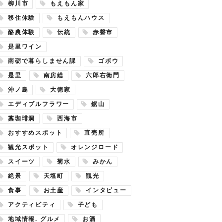
柳川市
もえもん家
移住体験
もえもんハウス
酪農体験
伝統
赤磐市
是里ワイン
南砺で暮らしません課
ゴボウ
是里
南房総
六郎右衛門
沖ノ島
大徳家
エディブルフラワー
鋸山
藁珈琲洞
西海市
おすすめスポット
直売所
観光スポット
オレンジロード
スイーツ
菊水
みかん
絶景
天塩町
観光
食事
お土産
インタビュー
アクティビティ
子ども
地域情報. グルメ
お酒