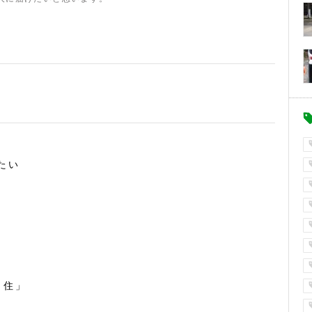
たい
・住」