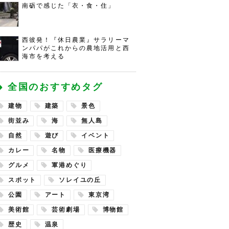
南砺で感じた「衣・食・住」
西彼発！『休日農業』サラリーマ
ンパパがこれからの農地活用と西
海市を考える
全国のおすすめタグ
建物
建築
景色
街並み
海
無人島
自然
遊び
イベント
カレー
名物
医療機器
グルメ
軍港めぐり
スポット
ソレイユの丘
公園
アート
東京湾
美術館
芸術劇場
博物館
歴史
温泉