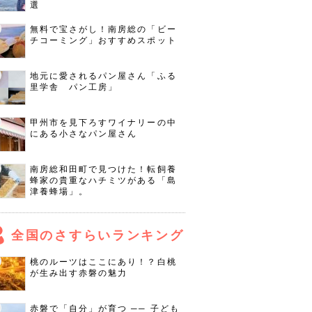
選
無料で宝さがし！南房総の「ビー
チコーミング」おすすめスポット
地元に愛されるパン屋さん「ふる
里学舎 パン工房」
甲州市を見下ろすワイナリーの中
にある小さなパン屋さん
南房総和田町で見つけた！転飼養
蜂家の貴重なハチミツがある「島
津養蜂場」。
全国のさすらいランキング
桃のルーツはここにあり！？白桃
が生み出す赤磐の魅力
赤磐で「自分」が育つ ── 子ども