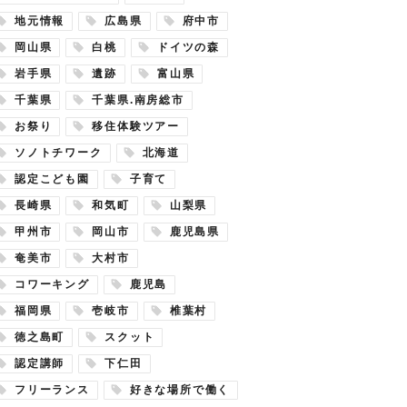
地元情報
広島県
府中市
岡山県
白桃
ドイツの森
岩手県
遺跡
富山県
千葉県
千葉県.南房総市
お祭り
移住体験ツアー
ソノトチワーク
北海道
認定こども園
子育て
長崎県
和気町
山梨県
甲州市
岡山市
鹿児島県
奄美市
大村市
コワーキング
鹿児島
福岡県
壱岐市
椎葉村
徳之島町
スクット
認定講師
下仁田
フリーランス
好きな場所で働く