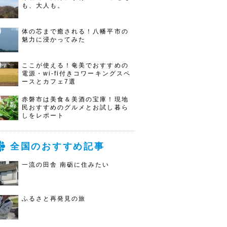
も、大人も。
体の芯まで癒される！八幡平市の
魅力に浸かってみた
ここが使える！奄美でおすすめの
電源・wi-fi付きコワーキングスペ
ースとカフェ7選
赤磐市は美食＆美酒の宝庫！現地
民おすすめのグルメとお試し暮ら
しをレポート
全国のおすすめ記事
一流の田舎 南砺に住みたい
ふるさと再発見の旅