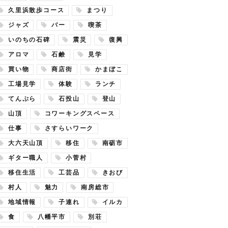
久里浜散歩コース
まつり
ジャズ
バー
喫茶
いのちの石碑
震災
復興
アロマ
石鹸
見学
買い物
商店街
かまぼこ
工場見学
体験
ランチ
てんぷら
石投山
登山
山頂
コワーキングスペース
仕事
さすらいワーク
大六天山頂
移住
南砺市
ギター職人
小菅村
移住生活
工芸品
きおび
村人
魅力
南房総市
地域情報
子連れ
イルカ
食
八幡平市
別荘