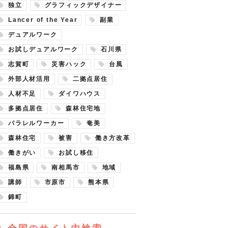
独立
グラフィックデザイナー
Lancer of the Year
副業
デュアルワーク
お試しデュアルワーク
石川県
志賀町
災害ハック
台風
外部人材活用
二拠点居住
人材不足
ダイワハウス
多拠点居住
森林住宅地
パラレルワーカー
奄美
森林住宅
被害
働き方改革
働きがい
お試し移住
福島県
南相馬市
地域
講師
市原市
熊本県
錦町