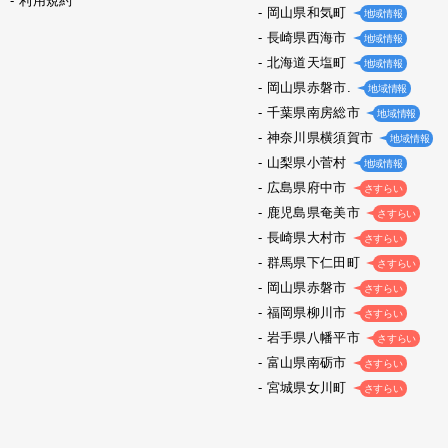
利用規約
岡山県和気町
地域情報
長崎県西海市
地域情報
北海道天塩町
地域情報
岡山県赤磐市.
地域情報
千葉県南房総市
地域情報
神奈川県横須賀市
地域情報
山梨県小菅村
地域情報
広島県府中市
さすらい
鹿児島県奄美市
さすらい
長崎県大村市
さすらい
群馬県下仁田町
さすらい
岡山県赤磐市
さすらい
福岡県柳川市
さすらい
岩手県八幡平市
さすらい
富山県南砺市
さすらい
宮城県女川町
さすらい