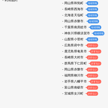
利用規約
岡山県和気町
地域情報
長崎県西海市
地域情報
北海道天塩町
地域情報
岡山県赤磐市.
地域情報
千葉県南房総市
地域情報
神奈川県横須賀市
地域情報
山梨県小菅村
地域情報
広島県府中市
さすらい
鹿児島県奄美市
さすらい
長崎県大村市
さすらい
群馬県下仁田町
さすらい
岡山県赤磐市
さすらい
福岡県柳川市
さすらい
岩手県八幡平市
さすらい
富山県南砺市
さすらい
宮城県女川町
さすらい