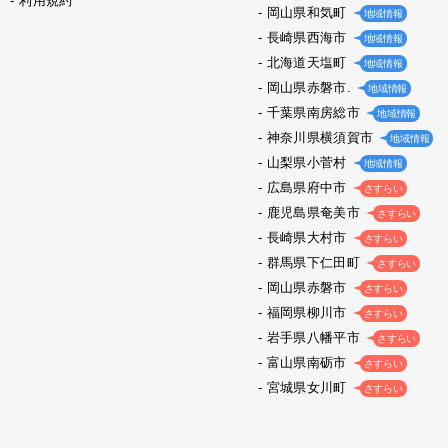
利用規約
岡山県和気町
地域情報
長崎県西海市
地域情報
北海道天塩町
地域情報
岡山県赤磐市.
地域情報
千葉県南房総市
地域情報
神奈川県横須賀市
地域情報
山梨県小菅村
地域情報
広島県府中市
さすらい
鹿児島県奄美市
さすらい
長崎県大村市
さすらい
群馬県下仁田町
さすらい
岡山県赤磐市
さすらい
福岡県柳川市
さすらい
岩手県八幡平市
さすらい
富山県南砺市
さすらい
宮城県女川町
さすらい