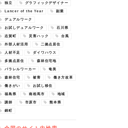
独立
グラフィックデザイナー
Lancer of the Year
副業
デュアルワーク
お試しデュアルワーク
石川県
志賀町
災害ハック
台風
外部人材活用
二拠点居住
人材不足
ダイワハウス
多拠点居住
森林住宅地
パラレルワーカー
奄美
森林住宅
被害
働き方改革
働きがい
お試し移住
福島県
南相馬市
地域
講師
市原市
熊本県
錦町