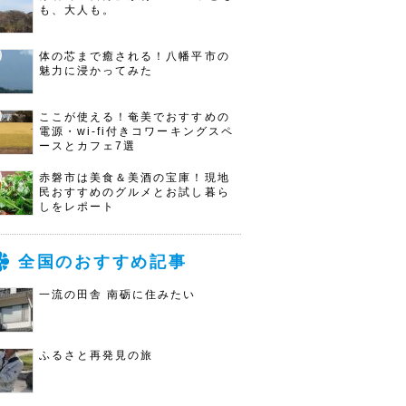
も、大人も。
体の芯まで癒される！八幡平市の
魅力に浸かってみた
ここが使える！奄美でおすすめの
電源・wi-fi付きコワーキングスペ
ースとカフェ7選
赤磐市は美食＆美酒の宝庫！現地
民おすすめのグルメとお試し暮ら
しをレポート
全国のおすすめ記事
一流の田舎 南砺に住みたい
ふるさと再発見の旅