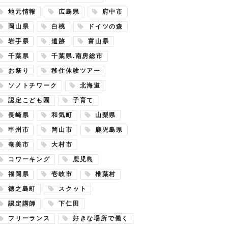
地元情報
広島県
府中市
岡山県
白桃
ドイツの森
岩手県
遺跡
富山県
千葉県
千葉県.南房総市
お祭り
移住体験ツアー
ソノトチワーク
北海道
認定こども園
子育て
長崎県
和気町
山梨県
甲州市
岡山市
鹿児島県
奄美市
大村市
コワーキング
鹿児島
福岡県
壱岐市
椎葉村
徳之島町
スクット
認定講師
下仁田
フリーランス
好きな場所で働く