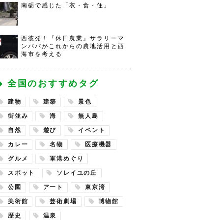
南砺で感じた「衣・食・住」
西彼発！『休日農業』サラリーマ
ンパパがこれからの農地活用と西
海市を考える
全国のおすすめタグ
建物
建築
景色
街並み
海
無人島
自然
遊び
イベント
カレー
名物
医療機器
グルメ
軍港めぐり
スポット
ソレイユの丘
公園
アート
東京湾
美術館
芸術劇場
博物館
歴史
温泉