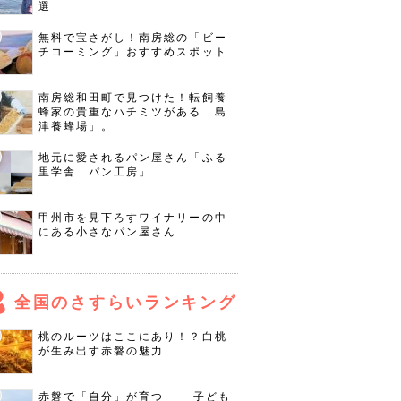
選
無料で宝さがし！南房総の「ビー
チコーミング」おすすめスポット
南房総和田町で見つけた！転飼養
蜂家の貴重なハチミツがある「島
津養蜂場」。
地元に愛されるパン屋さん「ふる
里学舎 パン工房」
甲州市を見下ろすワイナリーの中
にある小さなパン屋さん
全国のさすらいランキング
桃のルーツはここにあり！？白桃
が生み出す赤磐の魅力
赤磐で「自分」が育つ ── 子ども