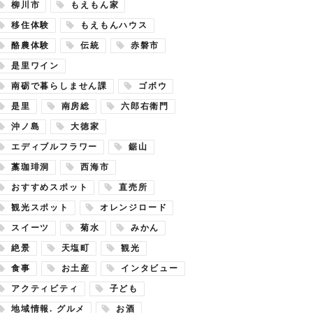
柳川市
もえもん家
移住体験
もえもんハウス
酪農体験
伝統
赤磐市
是里ワイン
南砺で暮らしません課
ゴボウ
是里
南房総
六郎右衛門
沖ノ島
大徳家
エディブルフラワー
鋸山
藁珈琲洞
西海市
おすすめスポット
直売所
観光スポット
オレンジロード
スイーツ
菊水
みかん
絶景
天塩町
観光
食事
お土産
インタビュー
アクティビティ
子ども
地域情報. グルメ
お酒