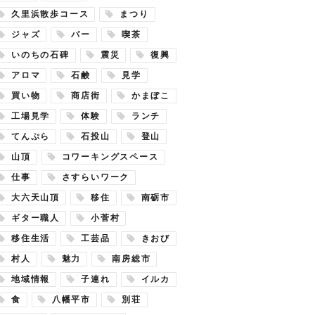
久里浜散歩コース
まつり
ジャズ
バー
喫茶
いのちの石碑
震災
復興
アロマ
石鹸
見学
買い物
商店街
かまぼこ
工場見学
体験
ランチ
てんぷら
石投山
登山
山頂
コワーキングスペース
仕事
さすらいワーク
大六天山頂
移住
南砺市
ギター職人
小菅村
移住生活
工芸品
きおび
村人
魅力
南房総市
地域情報
子連れ
イルカ
食
八幡平市
別荘