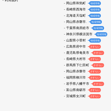
利用規約
岡山県和気町
地域情報
長崎県西海市
地域情報
北海道天塩町
地域情報
岡山県赤磐市.
地域情報
千葉県南房総市
地域情報
神奈川県横須賀市
地域情報
山梨県小菅村
地域情報
広島県府中市
さすらい
鹿児島県奄美市
さすらい
長崎県大村市
さすらい
群馬県下仁田町
さすらい
岡山県赤磐市
さすらい
福岡県柳川市
さすらい
岩手県八幡平市
さすらい
富山県南砺市
さすらい
宮城県女川町
さすらい