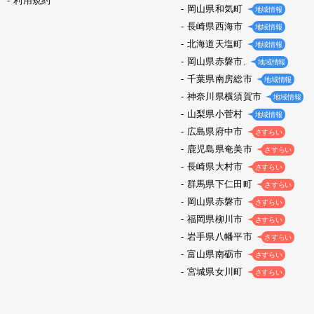
利用規約
岡山県和気町
地域情報
長崎県西海市
地域情報
北海道天塩町
地域情報
岡山県赤磐市.
地域情報
千葉県南房総市
地域情報
神奈川県横須賀市
地域情報
山梨県小菅村
地域情報
広島県府中市
さすらい
鹿児島県奄美市
さすらい
長崎県大村市
さすらい
群馬県下仁田町
さすらい
岡山県赤磐市
さすらい
福岡県柳川市
さすらい
岩手県八幡平市
さすらい
富山県南砺市
さすらい
宮城県女川町
さすらい