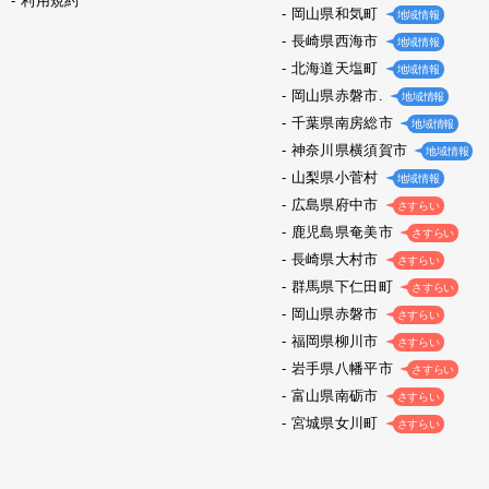
利用規約
岡山県和気町
地域情報
長崎県西海市
地域情報
北海道天塩町
地域情報
岡山県赤磐市.
地域情報
千葉県南房総市
地域情報
神奈川県横須賀市
地域情報
山梨県小菅村
地域情報
広島県府中市
さすらい
鹿児島県奄美市
さすらい
長崎県大村市
さすらい
群馬県下仁田町
さすらい
岡山県赤磐市
さすらい
福岡県柳川市
さすらい
岩手県八幡平市
さすらい
富山県南砺市
さすらい
宮城県女川町
さすらい