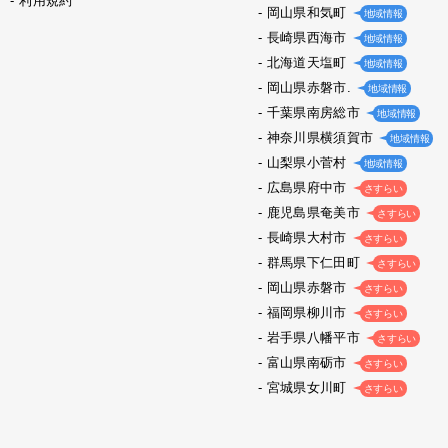
利用規約
岡山県和気町
地域情報
長崎県西海市
地域情報
北海道天塩町
地域情報
岡山県赤磐市.
地域情報
千葉県南房総市
地域情報
神奈川県横須賀市
地域情報
山梨県小菅村
地域情報
広島県府中市
さすらい
鹿児島県奄美市
さすらい
長崎県大村市
さすらい
群馬県下仁田町
さすらい
岡山県赤磐市
さすらい
福岡県柳川市
さすらい
岩手県八幡平市
さすらい
富山県南砺市
さすらい
宮城県女川町
さすらい