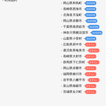
利用規約
岡山県和気町
地域情報
長崎県西海市
地域情報
北海道天塩町
地域情報
岡山県赤磐市.
地域情報
千葉県南房総市
地域情報
神奈川県横須賀市
地域情報
山梨県小菅村
地域情報
広島県府中市
さすらい
鹿児島県奄美市
さすらい
長崎県大村市
さすらい
群馬県下仁田町
さすらい
岡山県赤磐市
さすらい
福岡県柳川市
さすらい
岩手県八幡平市
さすらい
富山県南砺市
さすらい
宮城県女川町
さすらい