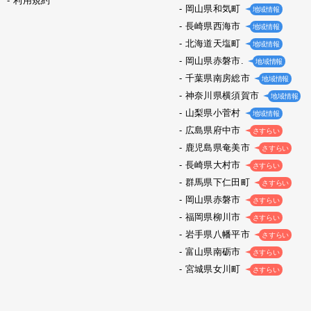
利用規約
岡山県和気町
地域情報
長崎県西海市
地域情報
北海道天塩町
地域情報
岡山県赤磐市.
地域情報
千葉県南房総市
地域情報
神奈川県横須賀市
地域情報
山梨県小菅村
地域情報
広島県府中市
さすらい
鹿児島県奄美市
さすらい
長崎県大村市
さすらい
群馬県下仁田町
さすらい
岡山県赤磐市
さすらい
福岡県柳川市
さすらい
岩手県八幡平市
さすらい
富山県南砺市
さすらい
宮城県女川町
さすらい