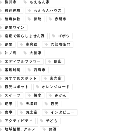
柳川市
もえもん家
移住体験
もえもんハウス
酪農体験
伝統
赤磐市
是里ワイン
南砺で暮らしません課
ゴボウ
是里
南房総
六郎右衛門
沖ノ島
大徳家
エディブルフラワー
鋸山
藁珈琲洞
西海市
おすすめスポット
直売所
観光スポット
オレンジロード
スイーツ
菊水
みかん
絶景
天塩町
観光
食事
お土産
インタビュー
アクティビティ
子ども
地域情報. グルメ
お酒