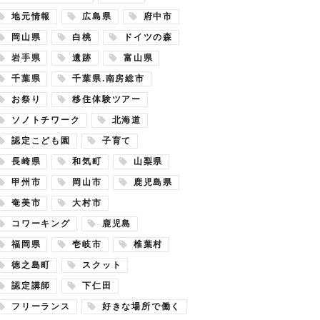
地元情報
広島県
府中市
岡山県
白桃
ドイツの森
岩手県
遺跡
富山県
千葉県
千葉県.南房総市
お祭り
移住体験ツアー
ソノトチワーク
北海道
認定こども園
子育て
長崎県
和気町
山梨県
甲州市
岡山市
鹿児島県
奄美市
大村市
コワーキング
鹿児島
福岡県
壱岐市
椎葉村
徳之島町
スクット
認定講師
下仁田
フリーランス
好きな場所で働く