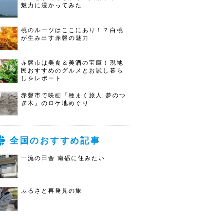
魅力に浸かってみた
桃のルーツはここにあり！？白桃
が生み出す赤磐の魅力
赤磐市は美食＆美酒の宝庫！現地
民おすすめのグルメとお試し暮ら
しをレポート
赤磐市で映画『種まく旅人 夢のつ
ぎ木』のロケ地めぐり
全国のおすすめ記事
一流の田舎 南砺に住みたい
ふるさと再発見の旅