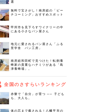
選
無料で宝さがし！南房総の「ビー
チコーミング」おすすめスポット
甲州市を見下ろすワイナリーの中
にある小さなパン屋さん
地元に愛されるパン屋さん「ふる
里学舎 パン工房」
南房総和田町で見つけた！転飼養
蜂家の貴重なハチミツがある「島
津養蜂場」。
全国のさすらいランキング
赤磐で「自分」が育つ ── 子ども
も、大人も。
体の芯まで癒される！八幡平市の