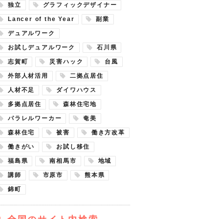
独立
グラフィックデザイナー
Lancer of the Year
副業
デュアルワーク
お試しデュアルワーク
石川県
志賀町
災害ハック
台風
外部人材活用
二拠点居住
人材不足
ダイワハウス
多拠点居住
森林住宅地
パラレルワーカー
奄美
森林住宅
被害
働き方改革
働きがい
お試し移住
福島県
南相馬市
地域
講師
市原市
熊本県
錦町