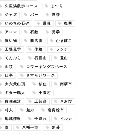
久里浜散歩コース
まつり
ジャズ
バー
喫茶
いのちの石碑
震災
復興
アロマ
石鹸
見学
買い物
商店街
かまぼこ
工場見学
体験
ランチ
てんぷら
石投山
登山
山頂
コワーキングスペース
仕事
さすらいワーク
大六天山頂
移住
南砺市
ギター職人
小菅村
移住生活
工芸品
きおび
村人
魅力
南房総市
地域情報
子連れ
イルカ
食
八幡平市
別荘