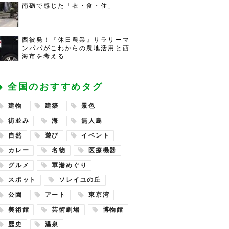
南砺で感じた「衣・食・住」
西彼発！『休日農業』サラリーマ
ンパパがこれからの農地活用と西
海市を考える
全国のおすすめタグ
建物
建築
景色
街並み
海
無人島
自然
遊び
イベント
カレー
名物
医療機器
グルメ
軍港めぐり
スポット
ソレイユの丘
公園
アート
東京湾
美術館
芸術劇場
博物館
歴史
温泉