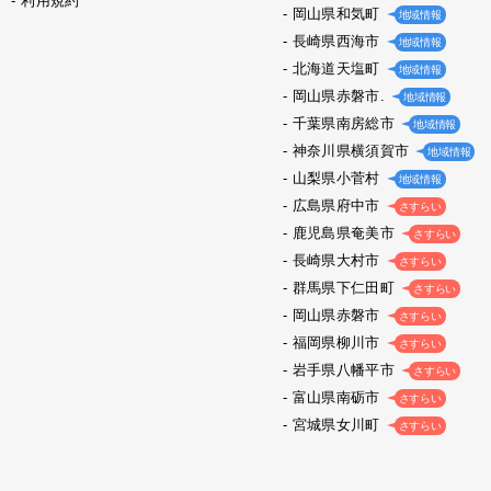
利用規約
岡山県和気町
地域情報
長崎県西海市
地域情報
北海道天塩町
地域情報
岡山県赤磐市.
地域情報
千葉県南房総市
地域情報
神奈川県横須賀市
地域情報
山梨県小菅村
地域情報
広島県府中市
さすらい
鹿児島県奄美市
さすらい
長崎県大村市
さすらい
群馬県下仁田町
さすらい
岡山県赤磐市
さすらい
福岡県柳川市
さすらい
岩手県八幡平市
さすらい
富山県南砺市
さすらい
宮城県女川町
さすらい