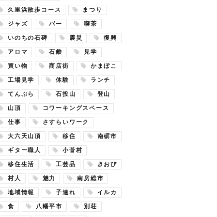
久里浜散歩コース
まつり
ジャズ
バー
喫茶
いのちの石碑
震災
復興
アロマ
石鹸
見学
買い物
商店街
かまぼこ
工場見学
体験
ランチ
てんぷら
石投山
登山
山頂
コワーキングスペース
仕事
さすらいワーク
大六天山頂
移住
南砺市
ギター職人
小菅村
移住生活
工芸品
きおび
村人
魅力
南房総市
地域情報
子連れ
イルカ
食
八幡平市
別荘