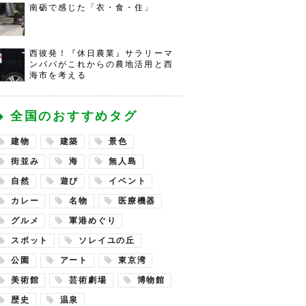
南砺で感じた「衣・食・住」
西彼発！『休日農業』サラリーマ
ンパパがこれからの農地活用と西
海市を考える
全国のおすすめタグ
建物
建築
景色
街並み
海
無人島
自然
遊び
イベント
カレー
名物
医療機器
グルメ
軍港めぐり
スポット
ソレイユの丘
公園
アート
東京湾
美術館
芸術劇場
博物館
歴史
温泉