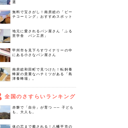
選
無料で宝さがし！南房総の「ビー
チコーミング」おすすめスポット
地元に愛されるパン屋さん「ふる
里学舎 パン工房」
甲州市を見下ろすワイナリーの中
にある小さなパン屋さん
南房総和田町で見つけた！転飼養
蜂家の貴重なハチミツがある「島
津養蜂場」。
全国のさすらいランキング
赤磐で「自分」が育つ ── 子ども
も、大人も。
体の芯まで癒される！八幡平市の