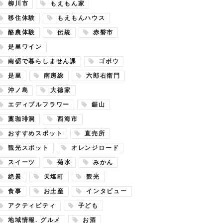
柳川市
もえもん家
移住体験
もえもんハウス
酪農体験
伝統
赤磐市
是里ワイン
南砺で暮らしません課
ゴボウ
是里
南房総
六郎右衛門
沖ノ島
大徳家
エディブルフラワー
鋸山
藁珈琲洞
西海市
おすすめスポット
直売所
観光スポット
オレンジロード
スイーツ
菊水
みかん
絶景
天塩町
観光
食事
お土産
インタビュー
アクティビティ
子ども
地域情報. グルメ
お酒