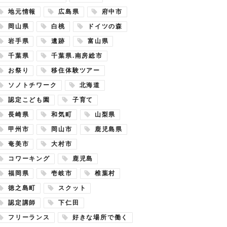
地元情報
広島県
府中市
岡山県
白桃
ドイツの森
岩手県
遺跡
富山県
千葉県
千葉県.南房総市
お祭り
移住体験ツアー
ソノトチワーク
北海道
認定こども園
子育て
長崎県
和気町
山梨県
甲州市
岡山市
鹿児島県
奄美市
大村市
コワーキング
鹿児島
福岡県
壱岐市
椎葉村
徳之島町
スクット
認定講師
下仁田
フリーランス
好きな場所で働く