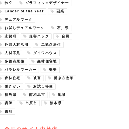
独立
グラフィックデザイナー
Lancer of the Year
副業
デュアルワーク
お試しデュアルワーク
石川県
志賀町
災害ハック
台風
外部人材活用
二拠点居住
人材不足
ダイワハウス
多拠点居住
森林住宅地
パラレルワーカー
奄美
森林住宅
被害
働き方改革
働きがい
お試し移住
福島県
南相馬市
地域
講師
市原市
熊本県
錦町