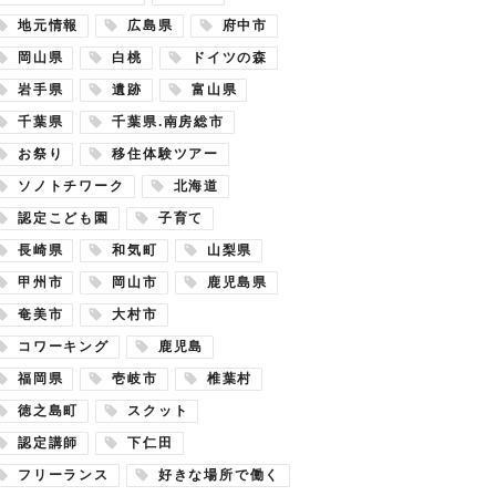
地元情報
広島県
府中市
岡山県
白桃
ドイツの森
岩手県
遺跡
富山県
千葉県
千葉県.南房総市
お祭り
移住体験ツアー
ソノトチワーク
北海道
認定こども園
子育て
長崎県
和気町
山梨県
甲州市
岡山市
鹿児島県
奄美市
大村市
コワーキング
鹿児島
福岡県
壱岐市
椎葉村
徳之島町
スクット
認定講師
下仁田
フリーランス
好きな場所で働く