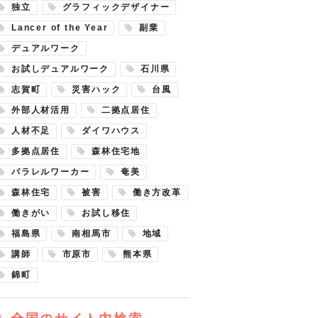
独立
グラフィックデザイナー
Lancer of the Year
副業
デュアルワーク
お試しデュアルワーク
石川県
志賀町
災害ハック
台風
外部人材活用
二拠点居住
人材不足
ダイワハウス
多拠点居住
森林住宅地
パラレルワーカー
奄美
森林住宅
被害
働き方改革
働きがい
お試し移住
福島県
南相馬市
地域
講師
市原市
熊本県
錦町