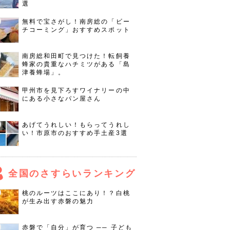
選
無料で宝さがし！南房総の「ビー
チコーミング」おすすめスポット
南房総和田町で見つけた！転飼養
蜂家の貴重なハチミツがある「島
津養蜂場」。
甲州市を見下ろすワイナリーの中
にある小さなパン屋さん
あげてうれしい！もらってうれし
い！市原市のおすすめ手土産3選
全国のさすらいランキング
桃のルーツはここにあり！？白桃
が生み出す赤磐の魅力
赤磐で「自分」が育つ ── 子ども