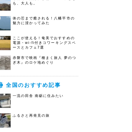
も、大人も。
体の芯まで癒される！八幡平市の
魅力に浸かってみた
ここが使える！奄美でおすすめの
電源・wi-fi付きコワーキングスペ
ースとカフェ7選
赤磐市で映画『種まく旅人 夢のつ
ぎ木』のロケ地めぐり
全国のおすすめ記事
一流の田舎 南砺に住みたい
ふるさと再発見の旅