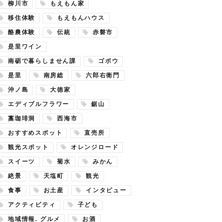
柳川市
もえもん家
移住体験
もえもんハウス
酪農体験
伝統
赤磐市
是里ワイン
南砺で暮らしません課
ゴボウ
是里
南房総
六郎右衛門
沖ノ島
大徳家
エディブルフラワー
鋸山
藁珈琲洞
西海市
おすすめスポット
直売所
観光スポット
オレンジロード
スイーツ
菊水
みかん
絶景
天塩町
観光
食事
お土産
インタビュー
アクティビティ
子ども
地域情報. グルメ
お酒