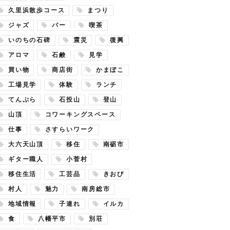
久里浜散歩コース
まつり
ジャズ
バー
喫茶
いのちの石碑
震災
復興
アロマ
石鹸
見学
買い物
商店街
かまぼこ
工場見学
体験
ランチ
てんぷら
石投山
登山
山頂
コワーキングスペース
仕事
さすらいワーク
大六天山頂
移住
南砺市
ギター職人
小菅村
移住生活
工芸品
きおび
村人
魅力
南房総市
地域情報
子連れ
イルカ
食
八幡平市
別荘