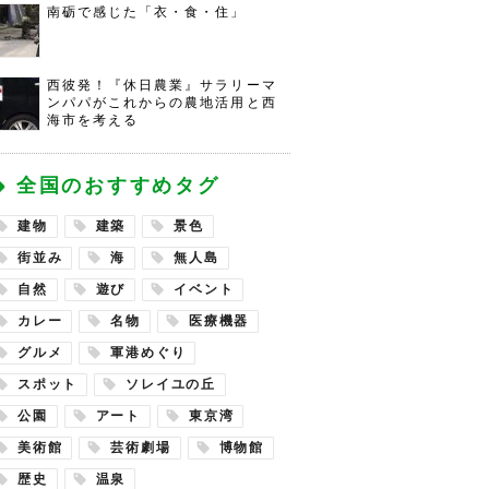
南砺で感じた「衣・食・住」
西彼発！『休日農業』サラリーマ
ンパパがこれからの農地活用と西
海市を考える
全国のおすすめタグ
建物
建築
景色
街並み
海
無人島
自然
遊び
イベント
カレー
名物
医療機器
グルメ
軍港めぐり
スポット
ソレイユの丘
公園
アート
東京湾
美術館
芸術劇場
博物館
歴史
温泉