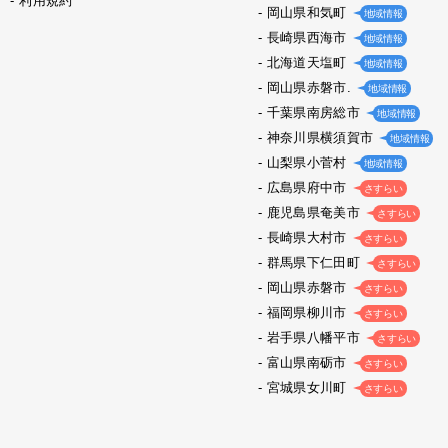
利用規約
岡山県和気町
地域情報
長崎県西海市
地域情報
北海道天塩町
地域情報
岡山県赤磐市.
地域情報
千葉県南房総市
地域情報
神奈川県横須賀市
地域情報
山梨県小菅村
地域情報
広島県府中市
さすらい
鹿児島県奄美市
さすらい
長崎県大村市
さすらい
群馬県下仁田町
さすらい
岡山県赤磐市
さすらい
福岡県柳川市
さすらい
岩手県八幡平市
さすらい
富山県南砺市
さすらい
宮城県女川町
さすらい