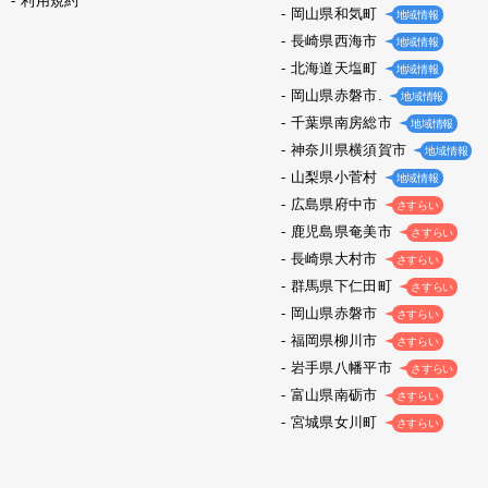
利用規約
岡山県和気町
地域情報
長崎県西海市
地域情報
北海道天塩町
地域情報
岡山県赤磐市.
地域情報
千葉県南房総市
地域情報
神奈川県横須賀市
地域情報
山梨県小菅村
地域情報
広島県府中市
さすらい
鹿児島県奄美市
さすらい
長崎県大村市
さすらい
群馬県下仁田町
さすらい
岡山県赤磐市
さすらい
福岡県柳川市
さすらい
岩手県八幡平市
さすらい
富山県南砺市
さすらい
宮城県女川町
さすらい