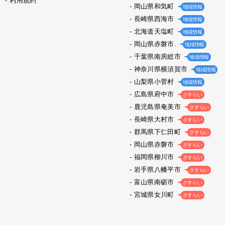
利用規約
岡山県和気町
地域情報
長崎県西海市
地域情報
北海道天塩町
地域情報
岡山県赤磐市.
地域情報
千葉県南房総市
地域情報
神奈川県横須賀市
地域情報
山梨県小菅村
地域情報
広島県府中市
さすらい
鹿児島県奄美市
さすらい
長崎県大村市
さすらい
群馬県下仁田町
さすらい
岡山県赤磐市
さすらい
福岡県柳川市
さすらい
岩手県八幡平市
さすらい
富山県南砺市
さすらい
宮城県女川町
さすらい