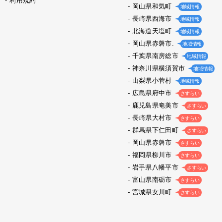
利用規約
岡山県和気町
地域情報
長崎県西海市
地域情報
北海道天塩町
地域情報
岡山県赤磐市.
地域情報
千葉県南房総市
地域情報
神奈川県横須賀市
地域情報
山梨県小菅村
地域情報
広島県府中市
さすらい
鹿児島県奄美市
さすらい
長崎県大村市
さすらい
群馬県下仁田町
さすらい
岡山県赤磐市
さすらい
福岡県柳川市
さすらい
岩手県八幡平市
さすらい
富山県南砺市
さすらい
宮城県女川町
さすらい