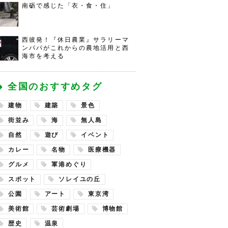
南砺で感じた「衣・食・住」
西彼発！『休日農業』サラリーマ
ンパパがこれからの農地活用と西
海市を考える
全国のおすすめタグ
建物
建築
景色
街並み
海
無人島
自然
遊び
イベント
カレー
名物
医療機器
グルメ
軍港めぐり
スポット
ソレイユの丘
公園
アート
東京湾
美術館
芸術劇場
博物館
歴史
温泉