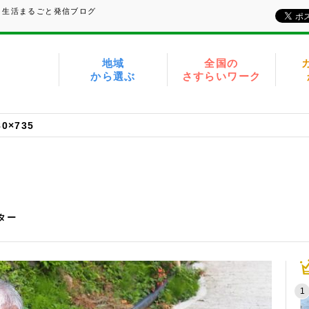
、生活まるごと発信ブログ
地域
全国の
から選ぶ
さすらいワーク
80×735
イター