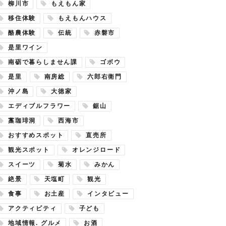
柳川市
もえもん家
移住体験
もえもんハウス
酪農体験
伝統
赤磐市
是里ワイン
南砺で暮らしません課
ゴボウ
是里
南房総
六郎右衛門
沖ノ島
大徳家
エディブルフラワー
鋸山
藁珈琲洞
西海市
おすすめスポット
直売所
観光スポット
オレンジロード
スイーツ
菊水
みかん
絶景
天塩町
観光
食事
お土産
インタビュー
アクティビティ
子ども
地域情報. グルメ
お酒