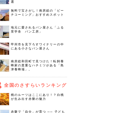
選
無料で宝さがし！南房総の「ビー
チコーミング」おすすめスポット
地元に愛されるパン屋さん「ふる
里学舎 パン工房」
甲州市を見下ろすワイナリーの中
にある小さなパン屋さん
南房総和田町で見つけた！転飼養
蜂家の貴重なハチミツがある「島
津養蜂場」。
全国のさすらいランキング
桃のルーツはここにあり！？白桃
が生み出す赤磐の魅力
赤磐で「自分」が育つ ── 子ども