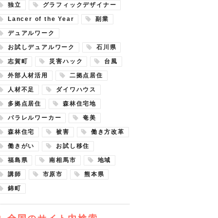
独立
グラフィックデザイナー
Lancer of the Year
副業
デュアルワーク
お試しデュアルワーク
石川県
志賀町
災害ハック
台風
外部人材活用
二拠点居住
人材不足
ダイワハウス
多拠点居住
森林住宅地
パラレルワーカー
奄美
森林住宅
被害
働き方改革
働きがい
お試し移住
福島県
南相馬市
地域
講師
市原市
熊本県
錦町