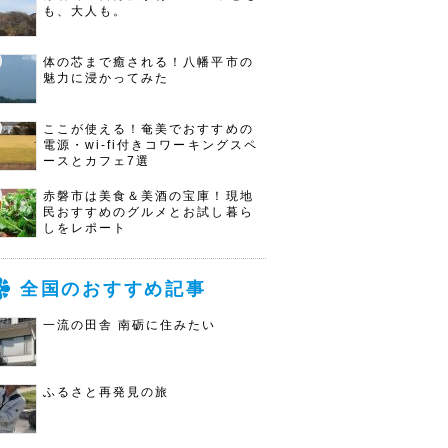
も、大人も。
体の芯まで癒される！八幡平市の
魅力に浸かってみた
ここが使える！奄美でおすすめの
電源・wi-fi付きコワーキングスペ
ースとカフェ7選
赤磐市は美食＆美酒の宝庫！現地
民おすすめのグルメとお試し暮ら
しをレポート
全国のおすすめ記事
一流の田舎 南砺に住みたい
ふるさと再発見の旅