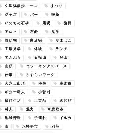
久里浜散歩コース
まつり
ジャズ
バー
喫茶
いのちの石碑
震災
復興
アロマ
石鹸
見学
買い物
商店街
かまぼこ
工場見学
体験
ランチ
てんぷら
石投山
登山
山頂
コワーキングスペース
仕事
さすらいワーク
大六天山頂
移住
南砺市
ギター職人
小菅村
移住生活
工芸品
きおび
村人
魅力
南房総市
地域情報
子連れ
イルカ
食
八幡平市
別荘