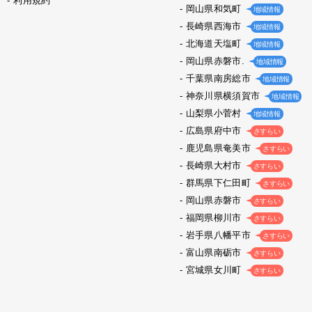
利用規約
岡山県和気町
地域情報
長崎県西海市
地域情報
北海道天塩町
地域情報
岡山県赤磐市.
地域情報
千葉県南房総市
地域情報
神奈川県横須賀市
地域情報
山梨県小菅村
地域情報
広島県府中市
さすらい
鹿児島県奄美市
さすらい
長崎県大村市
さすらい
群馬県下仁田町
さすらい
岡山県赤磐市
さすらい
福岡県柳川市
さすらい
岩手県八幡平市
さすらい
富山県南砺市
さすらい
宮城県女川町
さすらい