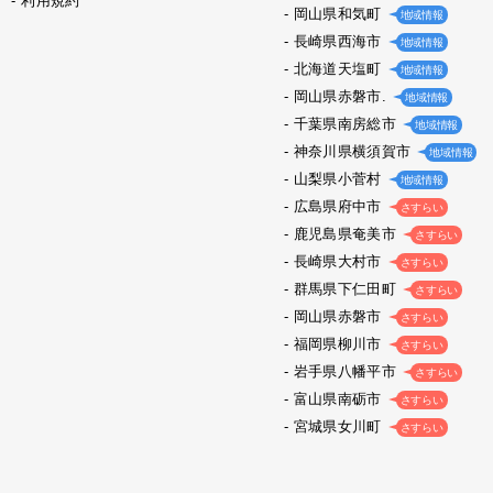
利用規約
岡山県和気町
地域情報
長崎県西海市
地域情報
北海道天塩町
地域情報
岡山県赤磐市.
地域情報
千葉県南房総市
地域情報
神奈川県横須賀市
地域情報
山梨県小菅村
地域情報
広島県府中市
さすらい
鹿児島県奄美市
さすらい
長崎県大村市
さすらい
群馬県下仁田町
さすらい
岡山県赤磐市
さすらい
福岡県柳川市
さすらい
岩手県八幡平市
さすらい
富山県南砺市
さすらい
宮城県女川町
さすらい