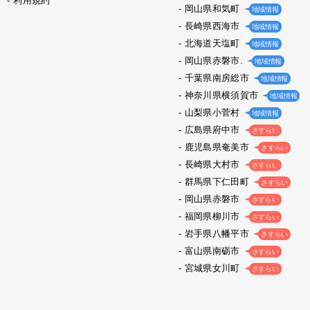
利用規約
岡山県和気町
地域情報
長崎県西海市
地域情報
北海道天塩町
地域情報
岡山県赤磐市.
地域情報
千葉県南房総市
地域情報
神奈川県横須賀市
地域情報
山梨県小菅村
地域情報
広島県府中市
さすらい
鹿児島県奄美市
さすらい
長崎県大村市
さすらい
群馬県下仁田町
さすらい
岡山県赤磐市
さすらい
福岡県柳川市
さすらい
岩手県八幡平市
さすらい
富山県南砺市
さすらい
宮城県女川町
さすらい