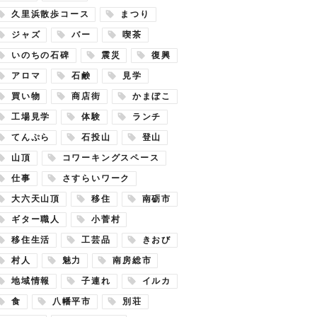
久里浜散歩コース
まつり
ジャズ
バー
喫茶
いのちの石碑
震災
復興
アロマ
石鹸
見学
買い物
商店街
かまぼこ
工場見学
体験
ランチ
てんぷら
石投山
登山
山頂
コワーキングスペース
仕事
さすらいワーク
大六天山頂
移住
南砺市
ギター職人
小菅村
移住生活
工芸品
きおび
村人
魅力
南房総市
地域情報
子連れ
イルカ
食
八幡平市
別荘