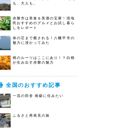
も、大人も。
赤磐市は美食＆美酒の宝庫！現地
民おすすめのグルメとお試し暮ら
しをレポート
体の芯まで癒される！八幡平市の
魅力に浸かってみた
桃のルーツはここにあり！？白桃
が生み出す赤磐の魅力
全国のおすすめ記事
一流の田舎 南砺に住みたい
ふるさと再発見の旅