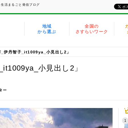
、生活まるごと発信ブログ
地域
全国の
から選ぶ
さすらいワーク
_伊丹智子_it1009ya_小見出し2」
t1009ya_小見出し2」
イター