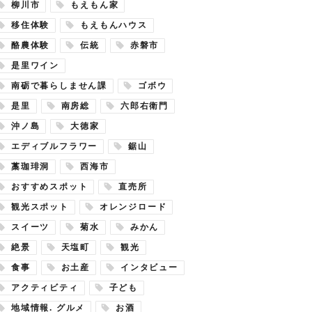
柳川市
もえもん家
移住体験
もえもんハウス
酪農体験
伝統
赤磐市
是里ワイン
南砺で暮らしません課
ゴボウ
是里
南房総
六郎右衛門
沖ノ島
大徳家
エディブルフラワー
鋸山
藁珈琲洞
西海市
おすすめスポット
直売所
観光スポット
オレンジロード
スイーツ
菊水
みかん
絶景
天塩町
観光
食事
お土産
インタビュー
アクティビティ
子ども
地域情報. グルメ
お酒