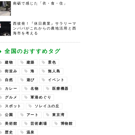
南砺で感じた「衣・食・住」
西彼発！『休日農業』サラリーマ
ンパパがこれからの農地活用と西
海市を考える
全国のおすすめタグ
建物
建築
景色
街並み
海
無人島
自然
遊び
イベント
カレー
名物
医療機器
グルメ
軍港めぐり
スポット
ソレイユの丘
公園
アート
東京湾
美術館
芸術劇場
博物館
歴史
温泉