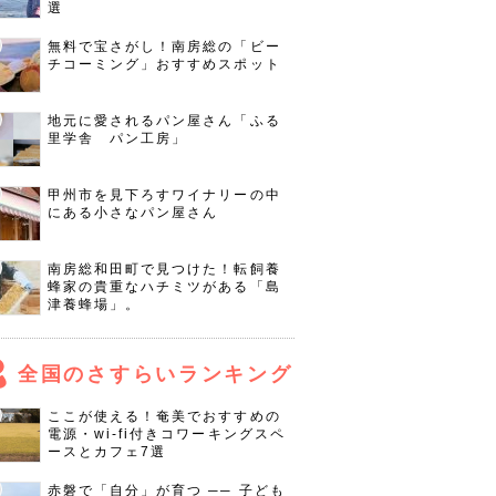
選
無料で宝さがし！南房総の「ビー
チコーミング」おすすめスポット
地元に愛されるパン屋さん「ふる
里学舎 パン工房」
甲州市を見下ろすワイナリーの中
にある小さなパン屋さん
南房総和田町で見つけた！転飼養
蜂家の貴重なハチミツがある「島
津養蜂場」。
全国のさすらいランキング
ここが使える！奄美でおすすめの
電源・wi-fi付きコワーキングスペ
ースとカフェ7選
赤磐で「自分」が育つ ── 子ども