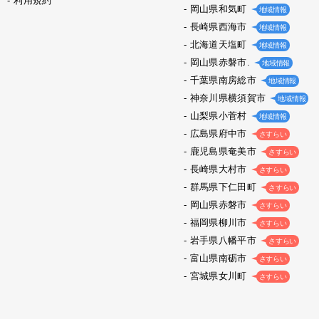
利用規約
岡山県和気町
地域情報
長崎県西海市
地域情報
北海道天塩町
地域情報
岡山県赤磐市.
地域情報
千葉県南房総市
地域情報
神奈川県横須賀市
地域情報
山梨県小菅村
地域情報
広島県府中市
さすらい
鹿児島県奄美市
さすらい
長崎県大村市
さすらい
群馬県下仁田町
さすらい
岡山県赤磐市
さすらい
福岡県柳川市
さすらい
岩手県八幡平市
さすらい
富山県南砺市
さすらい
宮城県女川町
さすらい