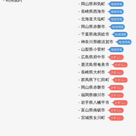
利用規約
岡山県和気町
地域情報
長崎県西海市
地域情報
北海道天塩町
地域情報
岡山県赤磐市.
地域情報
千葉県南房総市
地域情報
神奈川県横須賀市
地域情報
山梨県小菅村
地域情報
広島県府中市
さすらい
鹿児島県奄美市
さすらい
長崎県大村市
さすらい
群馬県下仁田町
さすらい
岡山県赤磐市
さすらい
福岡県柳川市
さすらい
岩手県八幡平市
さすらい
富山県南砺市
さすらい
宮城県女川町
さすらい