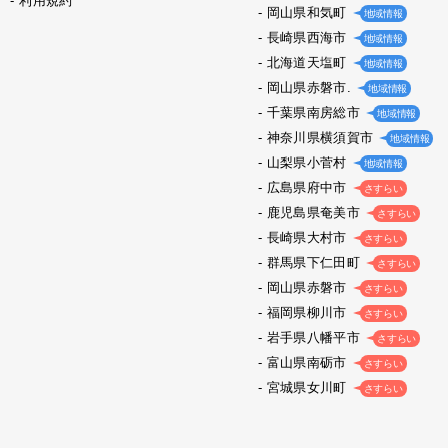
利用規約
岡山県和気町
地域情報
長崎県西海市
地域情報
北海道天塩町
地域情報
岡山県赤磐市.
地域情報
千葉県南房総市
地域情報
神奈川県横須賀市
地域情報
山梨県小菅村
地域情報
広島県府中市
さすらい
鹿児島県奄美市
さすらい
長崎県大村市
さすらい
群馬県下仁田町
さすらい
岡山県赤磐市
さすらい
福岡県柳川市
さすらい
岩手県八幡平市
さすらい
富山県南砺市
さすらい
宮城県女川町
さすらい