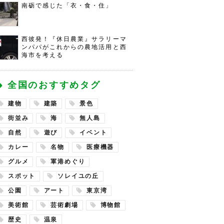
南砺で感じた「衣・食・住」
西彼発！『休日農業』サラリーマ
ンパパがこれからの農地活用と西
海市を考える
全国のおすすめタグ
建物
建築
景色
街並み
海
無人島
自然
遊び
イベント
カレー
名物
医療機器
グルメ
軍港めぐり
スポット
ソレイユの丘
公園
アート
東京湾
美術館
芸術劇場
博物館
歴史
温泉