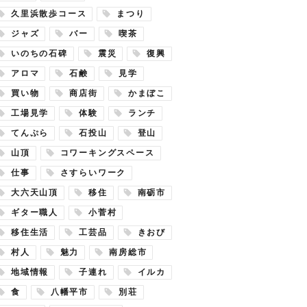
久里浜散歩コース
まつり
ジャズ
バー
喫茶
いのちの石碑
震災
復興
アロマ
石鹸
見学
買い物
商店街
かまぼこ
工場見学
体験
ランチ
てんぷら
石投山
登山
山頂
コワーキングスペース
仕事
さすらいワーク
大六天山頂
移住
南砺市
ギター職人
小菅村
移住生活
工芸品
きおび
村人
魅力
南房総市
地域情報
子連れ
イルカ
食
八幡平市
別荘