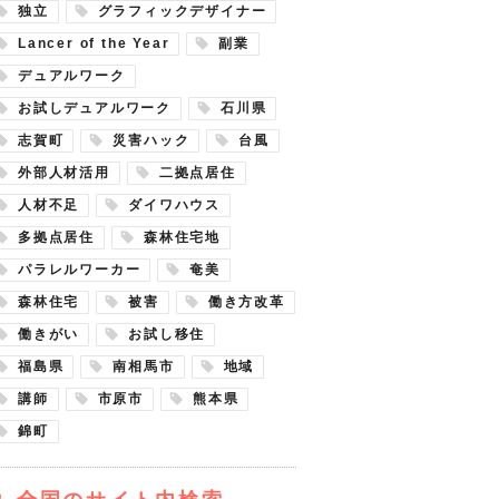
独立
グラフィックデザイナー
Lancer of the Year
副業
デュアルワーク
お試しデュアルワーク
石川県
志賀町
災害ハック
台風
外部人材活用
二拠点居住
人材不足
ダイワハウス
多拠点居住
森林住宅地
パラレルワーカー
奄美
森林住宅
被害
働き方改革
働きがい
お試し移住
福島県
南相馬市
地域
講師
市原市
熊本県
錦町