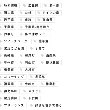
地元情報
広島県
府中市
岡山県
白桃
ドイツの森
岩手県
遺跡
富山県
千葉県
千葉県.南房総市
お祭り
移住体験ツアー
ソノトチワーク
北海道
認定こども園
子育て
長崎県
和気町
山梨県
甲州市
岡山市
鹿児島県
奄美市
大村市
コワーキング
鹿児島
福岡県
壱岐市
椎葉村
徳之島町
スクット
認定講師
下仁田
フリーランス
好きな場所で働く