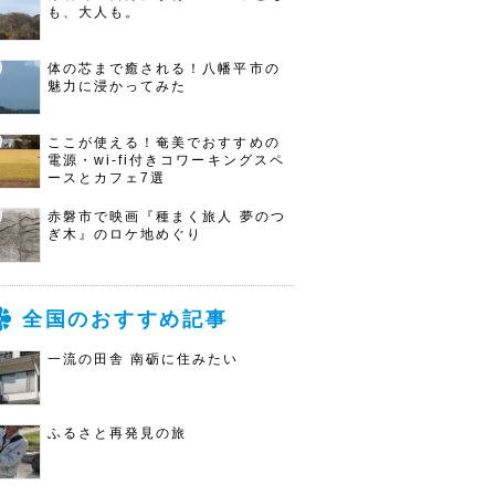
も、大人も。
体の芯まで癒される！八幡平市の
魅力に浸かってみた
ここが使える！奄美でおすすめの
電源・wi-fi付きコワーキングスペ
ースとカフェ7選
赤磐市で映画『種まく旅人 夢のつ
ぎ木』のロケ地めぐり
全国のおすすめ記事
一流の田舎 南砺に住みたい
ふるさと再発見の旅