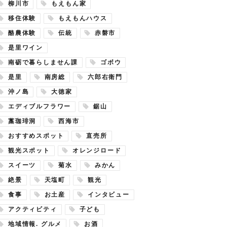
柳川市
もえもん家
移住体験
もえもんハウス
酪農体験
伝統
赤磐市
是里ワイン
南砺で暮らしません課
ゴボウ
是里
南房総
六郎右衛門
沖ノ島
大徳家
エディブルフラワー
鋸山
藁珈琲洞
西海市
おすすめスポット
直売所
観光スポット
オレンジロード
スイーツ
菊水
みかん
絶景
天塩町
観光
食事
お土産
インタビュー
アクティビティ
子ども
地域情報. グルメ
お酒