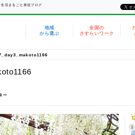
、生活まるごと発信ブログ
地域
全国の
から選ぶ
さすらいワーク
7_day3_makoto1166
oto1166
イター