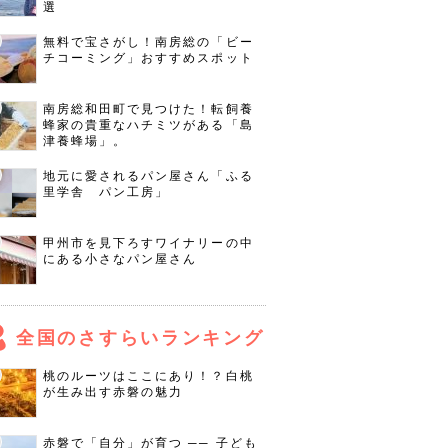
選
無料で宝さがし！南房総の「ビー
チコーミング」おすすめスポット
南房総和田町で見つけた！転飼養
蜂家の貴重なハチミツがある「島
津養蜂場」。
地元に愛されるパン屋さん「ふる
里学舎 パン工房」
甲州市を見下ろすワイナリーの中
にある小さなパン屋さん
全国のさすらいランキング
桃のルーツはここにあり！？白桃
が生み出す赤磐の魅力
赤磐で「自分」が育つ ── 子ども