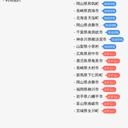
利用規約
岡山県和気町
地域情報
長崎県西海市
地域情報
北海道天塩町
地域情報
岡山県赤磐市.
地域情報
千葉県南房総市
地域情報
神奈川県横須賀市
地域情報
山梨県小菅村
地域情報
広島県府中市
さすらい
鹿児島県奄美市
さすらい
長崎県大村市
さすらい
群馬県下仁田町
さすらい
岡山県赤磐市
さすらい
福岡県柳川市
さすらい
岩手県八幡平市
さすらい
富山県南砺市
さすらい
宮城県女川町
さすらい