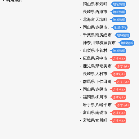
利用規約
岡山県和気町
地域情報
長崎県西海市
地域情報
北海道天塩町
地域情報
岡山県赤磐市.
地域情報
千葉県南房総市
地域情報
神奈川県横須賀市
地域情報
山梨県小菅村
地域情報
広島県府中市
さすらい
鹿児島県奄美市
さすらい
長崎県大村市
さすらい
群馬県下仁田町
さすらい
岡山県赤磐市
さすらい
福岡県柳川市
さすらい
岩手県八幡平市
さすらい
富山県南砺市
さすらい
宮城県女川町
さすらい