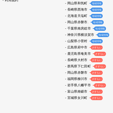
利用規約
岡山県和気町
地域情報
長崎県西海市
地域情報
北海道天塩町
地域情報
岡山県赤磐市.
地域情報
千葉県南房総市
地域情報
神奈川県横須賀市
地域情報
山梨県小菅村
地域情報
広島県府中市
さすらい
鹿児島県奄美市
さすらい
長崎県大村市
さすらい
群馬県下仁田町
さすらい
岡山県赤磐市
さすらい
福岡県柳川市
さすらい
岩手県八幡平市
さすらい
富山県南砺市
さすらい
宮城県女川町
さすらい