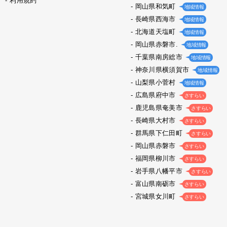
利用規約
岡山県和気町
地域情報
長崎県西海市
地域情報
北海道天塩町
地域情報
岡山県赤磐市.
地域情報
千葉県南房総市
地域情報
神奈川県横須賀市
地域情報
山梨県小菅村
地域情報
広島県府中市
さすらい
鹿児島県奄美市
さすらい
長崎県大村市
さすらい
群馬県下仁田町
さすらい
岡山県赤磐市
さすらい
福岡県柳川市
さすらい
岩手県八幡平市
さすらい
富山県南砺市
さすらい
宮城県女川町
さすらい